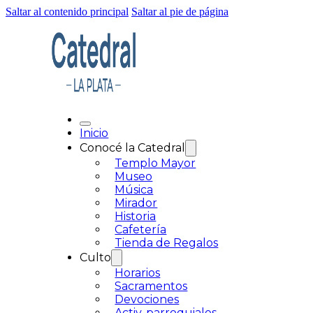
Saltar al contenido principal
Saltar al pie de página
Inicio
Conocé la Catedral
Templo Mayor
Museo
Música
Mirador
Historia
Cafetería
Tienda de Regalos
Culto
Horarios
Sacramentos
Devociones
Activ. parroquiales