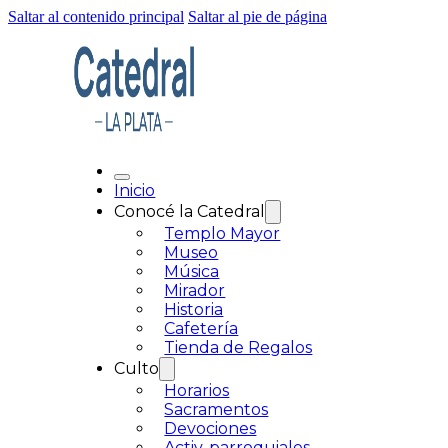
Saltar al contenido principal
Saltar al pie de página
Inicio
Conocé la Catedral
Templo Mayor
Museo
Música
Mirador
Historia
Cafetería
Tienda de Regalos
Culto
Horarios
Sacramentos
Devociones
Activ. parroquiales