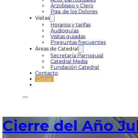
Arzobispo y Clero
Pqa. de los Dolores
Visitas
Horarios y tarifas
Audioguías
Visitas guiadas
Preguntas frecuentes
Áreas de Catedral
Secretaría Parroquial
Catedral Media
Fundación Catedral
Contacto
Donar
Cierre del Año Ju