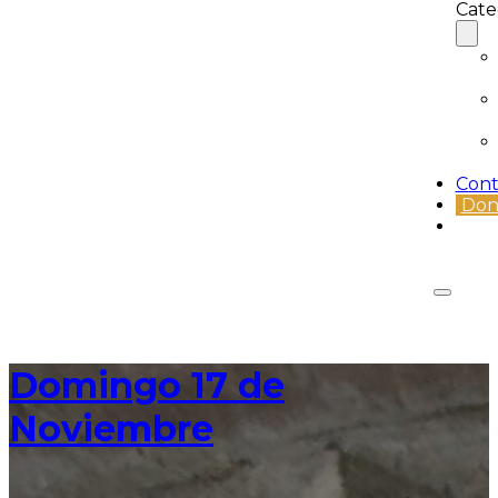
Cate
Cont
Don
Domingo 17 de
Noviembre