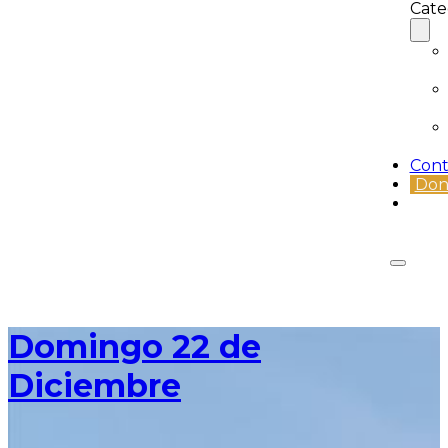
Cate
Cont
Don
Domingo 22 de
Diciembre