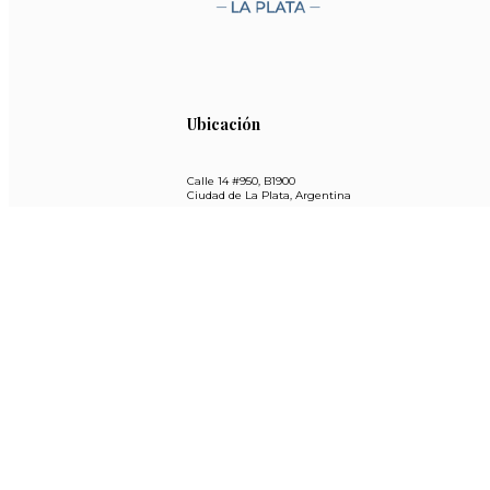
Ubicación
Calle 14 #950, B1900
Ciudad de La Plata, Argentina
E-mail
iglesiacatedrallp@gmail.com