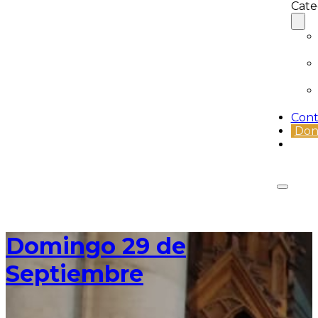
Cate
Cont
Don
Domingo 29 de
Septiembre