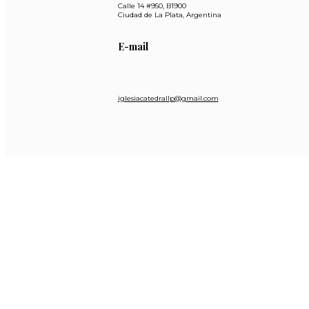
Calle 14 #950, B1900
Ciudad de La Plata, Argentina
E-mail
iglesiacatedrallp@gmail.com
Enlaces rápidos
Horarios de misa
Cómo llegar
Medios de contacto
Preguntas frecuentes