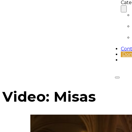
Cate
Cont
Don
Video:
Misas